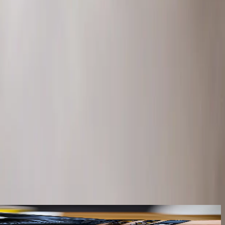
ru na talíři a dopřejte si gurmánský zážitek plný slunce a pohody.🦐🦐🦐🌞