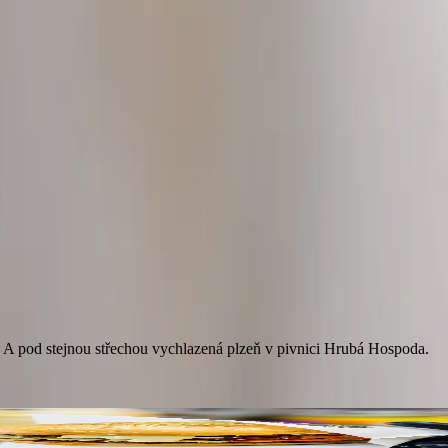
+
3
🌞🦐 Léto chutná po krevetách! 🦐
žími chutěmi, které k létu prostě patří. Přijďte si vychutnat mořskou atmosfé
🌞
. A pod stejnou střechou vychlazená plzeň v pivnici Hrubá Hospoda.