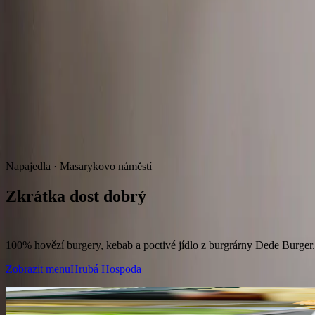
Dede Burger
& Hrubá Hospoda
Domů
Menu
Pivnice
Rauty
Galerie
Kontakt
604 522 738
Objevte naši letní nabídku šťavnatých krevet připravených s lehkými a svě
Napajedla · Masarykovo náměstí
Zkrátka dost dobrý
burger
100% hovězí burgery, kebab a poctivé jídlo z burgrárny Dede Burger
Zobrazit menu
Hrubá Hospoda
100% hovězí maso